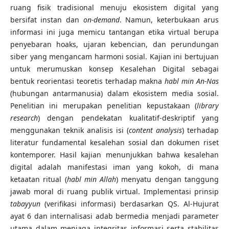
ruang fisik tradisional menuju ekosistem digital yang
bersifat instan dan
on-demand
. Namun, keterbukaan arus
informasi ini juga memicu tantangan etika virtual berupa
penyebaran hoaks, ujaran kebencian, dan perundungan
siber yang mengancam harmoni sosial. Kajian ini bertujuan
untuk merumuskan konsep Kesalehan Digital sebagai
bentuk reorientasi teoretis terhadap makna
habl min An-Nas
(hubungan antarmanusia) dalam ekosistem media sosial.
Penelitian ini merupakan penelitian kepustakaan (
library
research
) dengan pendekatan kualitatif-deskriptif yang
menggunakan teknik analisis isi (
content analysis
) terhadap
literatur fundamental kesalehan sosial dan dokumen riset
kontemporer. Hasil kajian menunjukkan bahwa kesalehan
digital adalah manifestasi iman yang kokoh, di mana
ketaatan ritual (
habl min Allah
) menyatu dengan tanggung
jawab moral di ruang publik virtual. Implementasi prinsip
tabayyun
(verifikasi informasi) berdasarkan QS. Al-Hujurat
ayat 6 dan internalisasi adab bermedia menjadi parameter
utama dalam menjaga integritas informasi serta stabilitas