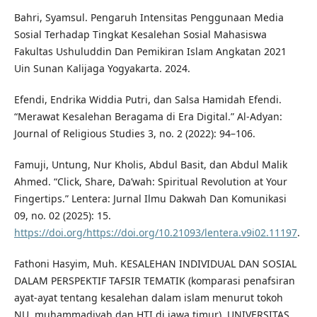
Bahri, Syamsul. Pengaruh Intensitas Penggunaan Media
Sosial Terhadap Tingkat Kesalehan Sosial Mahasiswa
Fakultas Ushuluddin Dan Pemikiran Islam Angkatan 2021
Uin Sunan Kalijaga Yogyakarta. 2024.
Efendi, Endrika Widdia Putri, dan Salsa Hamidah Efendi.
“Merawat Kesalehan Beragama di Era Digital.” Al-Adyan:
Journal of Religious Studies 3, no. 2 (2022): 94–106.
Famuji, Untung, Nur Kholis, Abdul Basit, dan Abdul Malik
Ahmed. “Click, Share, Da’wah: Spiritual Revolution at Your
Fingertips.” Lentera: Jurnal Ilmu Dakwah Dan Komunikasi
09, no. 02 (2025): 15.
https://doi.org/https://doi.org/10.21093/lentera.v9i02.11197
.
Fathoni Hasyim, Muh. KESALEHAN INDIVIDUAL DAN SOSIAL
DALAM PERSPEKTIF TAFSIR TEMATIK (komparasi penafsiran
ayat-ayat tentang kesalehan dalam islam menurut tokoh
NU, muhammadiyah dan HTI di jawa timur). UNIVERSITAS