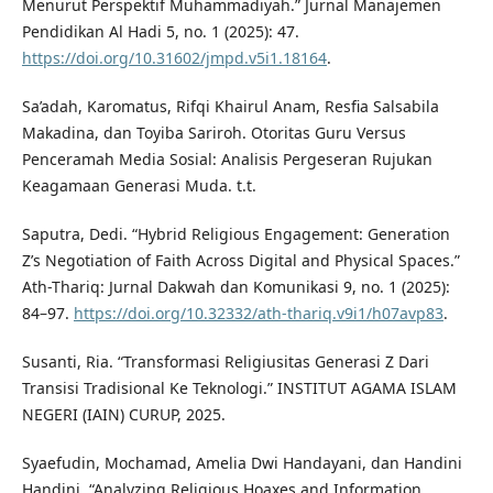
Menurut Perspektif Muhammadiyah.” Jurnal Manajemen
Pendidikan Al Hadi 5, no. 1 (2025): 47.
https://doi.org/10.31602/jmpd.v5i1.18164
.
Sa’adah, Karomatus, Rifqi Khairul Anam, Resfia Salsabila
Makadina, dan Toyiba Sariroh. Otoritas Guru Versus
Penceramah Media Sosial: Analisis Pergeseran Rujukan
Keagamaan Generasi Muda. t.t.
Saputra, Dedi. “Hybrid Religious Engagement: Generation
Z’s Negotiation of Faith Across Digital and Physical Spaces.”
Ath-Thariq: Jurnal Dakwah dan Komunikasi 9, no. 1 (2025):
84–97.
https://doi.org/10.32332/ath-thariq.v9i1/h07avp83
.
Susanti, Ria. “Transformasi Religiusitas Generasi Z Dari
Transisi Tradisional Ke Teknologi.” INSTITUT AGAMA ISLAM
NEGERI (IAIN) CURUP, 2025.
Syaefudin, Mochamad, Amelia Dwi Handayani, dan Handini
Handini. “Analyzing Religious Hoaxes and Information