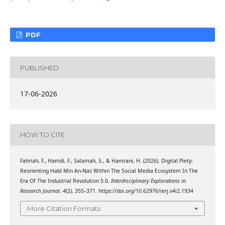
PDF
PUBLISHED
17-06-2026
HOW TO CITE
Fahriah, F., Hamdi, F., Salamah, S., & Hamrani, H. (2026). Digital Piety:
Reorienting Habl Min An-Nas Within The Social Media Ecosystem In The
Era Of The Industrial Revolution 5.0.
Interdisciplinary Explorations in
Research Journal
,
4
(2), 355–371. https://doi.org/10.62976/ierj.v4i2.1934
More Citation Formats