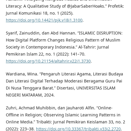
Literacy: A Qualitative Study of @JabarSaberHoaks.” Profetik:
Jurnal Komunikasi 18, no. 1 (2025).
https://doi.org/10.14421/pjk.v18i1.3100
.
Syarif, Zainuddin, dan Abd Hannan. “ISLAMIC DISRUPTION:
How Digital Platform Changes Religious Pattern of Muslim
Society in Contemporary Indonesia.” Al-Tahrir: Jurnal
Pemikiran Islam 22, no. 1 (2022): 141–70.
https://doi.org/10.21154/altahrir.v22i1.3730
.
Wardiana, Wina. “Pengaruh Literasi Agama, Literasi Budaya
Dan Literasi Digital Terhadap Moderasi Beragama Guru Pai
Di Nusa Tenggara Barat.” Disertasi, UNIVERSITAS ISLAM
NEGERI MATARAM, 2024.
Zuhri, Achmad Muhibbin, dan Jauharoti Alfin. “Online-
Offline in Religion; Observing Islamic Learning Patterns in
Online Media.” Tribakti: Jurnal Pemikiran Keislaman 33, no. 2
(2022): 223–38.
https://doi.org/10.33367/tribakti.v33i2.2720
.