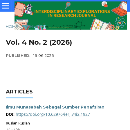
HOME
/
ARCHIVES
/
Vol. 4 No. 2 (2026)
Vol. 4 No. 2 (2026)
PUBLISHED:
16-06-2026
ARTICLES
Ilmu Munasabah Sebagai Sumber Penafsiran
DOI:
https://doi.org/10.62976/ierj.v4i2.1927
Ruslan Ruslan
321-334