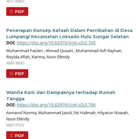
1671-1680
PDF
Penerapan Konsep Kafaah Dalam Pernikahan di Desa
Lumpangi Kecamatan Loksado Hulu Sungai Selatan
DOI:
https://doi.org/10.62976/ijijel.v2i3.705
Muhammad Faizien , Ahmad Qusairi , Muhammad Asfi Rayhan,
Risyida Aflah, Karima, Noor Efendy
1681-1690
PDF
Wanita Karir dan Dampaknya terhadap Rumah
Tangga
DOI:
https://doi.org/10.62976/ijijel.v2i3.706
Asmanol Norma, Muhammad Jazuli, Siti Halimah, Hilyatun Niswah,
Noor Efendy
1691-1700
PDF