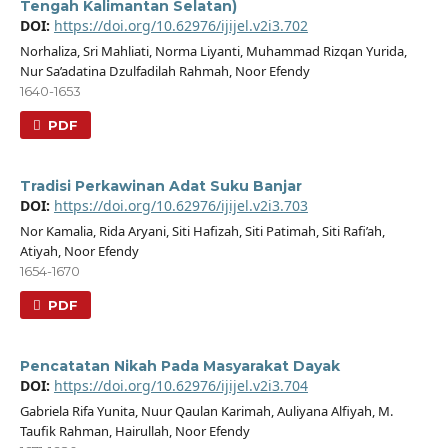
Tengah Kalimantan Selatan)
DOI:
https://doi.org/10.62976/ijijel.v2i3.702
Norhaliza, Sri Mahliati, Norma Liyanti, Muhammad Rizqan Yurida,
Nur Sa’adatina Dzulfadilah Rahmah, Noor Efendy
1640-1653
PDF
Tradisi Perkawinan Adat Suku Banjar
DOI:
https://doi.org/10.62976/ijijel.v2i3.703
Nor Kamalia, Rida Aryani, Siti Hafizah, Siti Patimah, Siti Rafi’ah,
Atiyah, Noor Efendy
1654-1670
PDF
Pencatatan Nikah Pada Masyarakat Dayak
DOI:
https://doi.org/10.62976/ijijel.v2i3.704
Gabriela Rifa Yunita, Nuur Qaulan Karimah, Auliyana Alfiyah, M.
Taufik Rahman, Hairullah, Noor Efendy