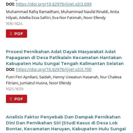
DOI:
https://doi.org/10.62976/ijijel.v2i3.699
Muhammad Rafiq Ramadhani, Muhammad Naufal Rinaldi, Anita
Hilyati, Adellia Essa Safitri, Eva Nor Fatimah, Noor Efendy
1616-1624
PDF
Prosesi Pernikahan Adat Dayak Masyarakat Adat
Papagaran di Desa Patikalain Kecamatan Hantakan
Kabupaten Hulu Sungai Tengah Kalimantan Selatan
DOI:
https://doi.org/10.62976/ijijel.v2i3.700
Putri Fitri Apriliani, Saidah, Henny Uswatun Hasanah, Nur Chalesa
Fitriani, Jumiatul Husna, Noor Efendy
1625-1639
PDF
Analisis Faktor Penyebab Dan Dampak Pernikahan
Dini Dan Pernikahan Siri (Studi Kasus di Desa Lok
Bontar, Kecamatan Haruyan, Kabupaten Hulu Sungai